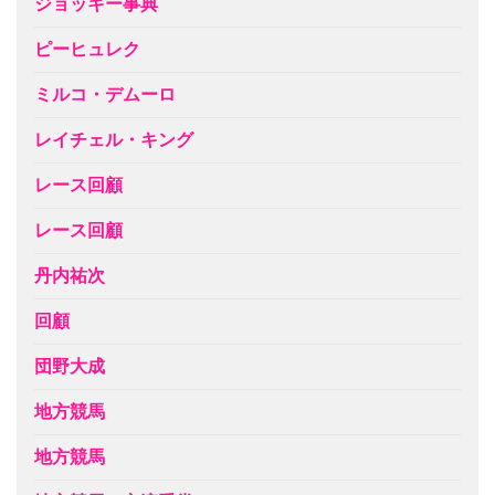
ジョッキー事典
ピーヒュレク
ミルコ・デムーロ
レイチェル・キング
レース回顧
レース回顧
丹内祐次
回顧
団野大成
地方競馬
地方競馬