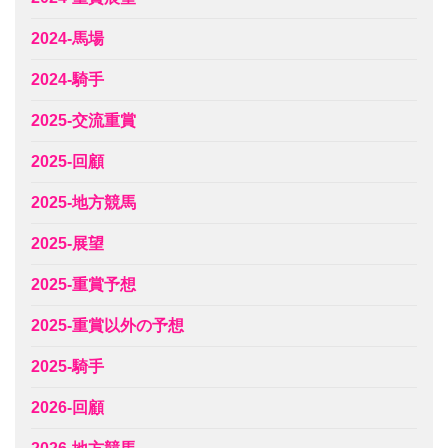
2024-馬場
2024-騎手
2025-交流重賞
2025-回顧
2025-地方競馬
2025-展望
2025-重賞予想
2025-重賞以外の予想
2025-騎手
2026-回顧