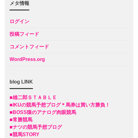
メタ情報
ログイン
投稿フィード
コメントフィード
WordPress.org
blog LINK
■雄二郎ＳＴＡＢＬＥ
■IKUの競馬予想ブログ＊馬券は買い方勝負！
■BOSS猿のアナログ肉眼競馬
■常勝競馬
■ナツの競馬予想ブログ
■競馬STORY