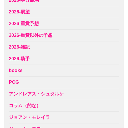
2026-地方競馬
2026-展望
2026-重賞予想
2026-重賞以外の予想
2026-雑記
2026-騎手
books
POG
アンドレアス・シュタルケ
コラム（的な）
ジョアン・モレイラ