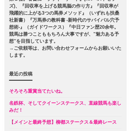
ズ)、『回収率を上げる競馬脳の作り方』『回収率が
飛躍的に上がる3つの馬券メソッド』（いずれも扶桑
社新書）『万馬券の教科書 -新時代のサバイバル穴予
想術-』（ガイドワークス）『中日ファン歴20余年。
競馬は勝つことももちろん大事ですが、”魅力ある予
想”を目指しています。
→ご依頼等は、お問い合わせフォームからお願いいた
します。
最近の投稿
そろそろ重賞当てたいね。
名鉄杯、そしてクイーンステークス、直線競馬も楽し
みだ！
【メインと最終予想】柳都ステークス＆最終レース