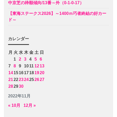
中京芝の枠順傾向/13番～外（0-1-0-17）
【東海ステークス2026】～1400ｍ巧者終結の好カー
ド～
カレンダー
月
火
水
木
金
土
日
1
2
3
4
5
6
7
8
9
10
11
12
13
14
15
16
17
18
19
20
21
22
23
24
25
26
27
28
29
30
2022年11月
« 10月
12月 »