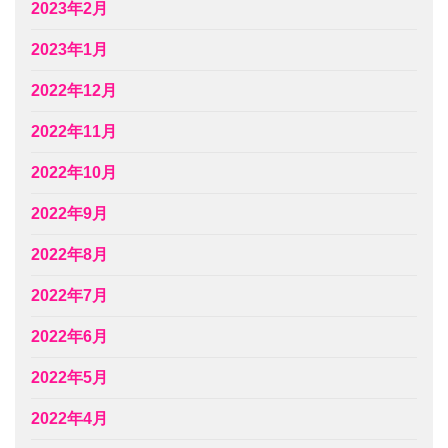
2023年2月
2023年1月
2022年12月
2022年11月
2022年10月
2022年9月
2022年8月
2022年7月
2022年6月
2022年5月
2022年4月