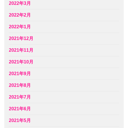
2022年3月
2022年2月
2022年1月
2021年12月
2021年11月
2021年10月
2021年9月
2021年8月
2021年7月
2021年6月
2021年5月