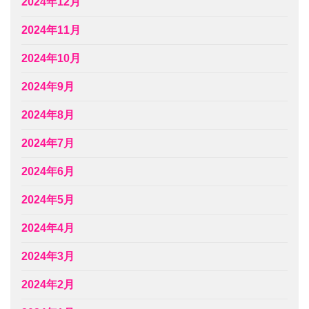
2024年12月
2024年11月
2024年10月
2024年9月
2024年8月
2024年7月
2024年6月
2024年5月
2024年4月
2024年3月
2024年2月