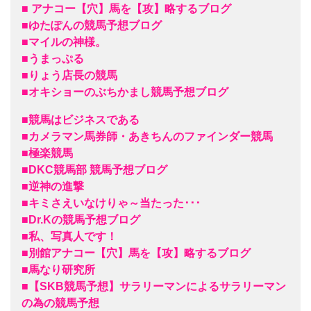
■ アナコー【穴】馬を【攻】略するブログ
■ゆたぽんの競馬予想ブログ
■マイルの神様。
■うまっぷる
■りょう店長の競馬
■オキショーのぶちかまし競馬予想ブログ
■競馬はビジネスである
■カメラマン馬券師・あきちんのファインダー競馬
■極楽競馬
■DKC競馬部 競馬予想ブログ
■逆神の進撃
■キミさえいなけりゃ～当たった･･･
■Dr.Kの競馬予想ブログ
■私、写真人です！
■別館アナコー【穴】馬を【攻】略するブログ
■馬なり研究所
■【SKB競馬予想】サラリーマンによるサラリーマン
の為の競馬予想