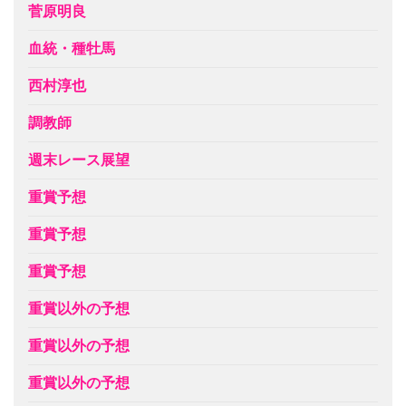
菅原明良
血統・種牡馬
西村淳也
調教師
週末レース展望
重賞予想
重賞予想
重賞予想
重賞以外の予想
重賞以外の予想
重賞以外の予想