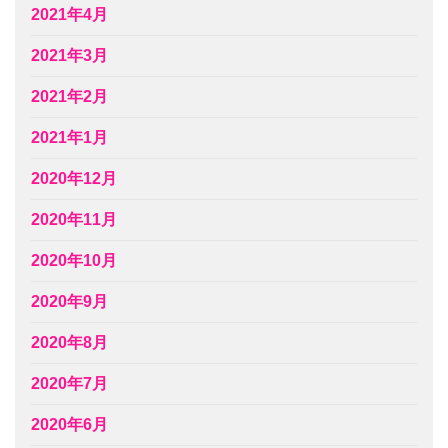
2021年4月
2021年3月
2021年2月
2021年1月
2020年12月
2020年11月
2020年10月
2020年9月
2020年8月
2020年7月
2020年6月