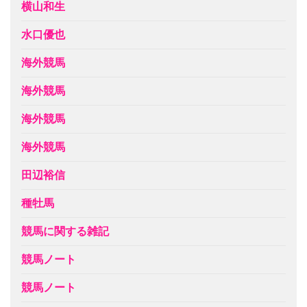
横山和生
水口優也
海外競馬
海外競馬
海外競馬
海外競馬
田辺裕信
種牡馬
競馬に関する雑記
競馬ノート
競馬ノート