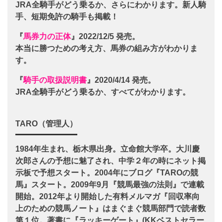
JRA全騎手がどう乗るか、さらにわかります。新人騎
手、短期免許の騎手も掲載！
『
馬券力の正体
』2022/12/5 発売。
本当に勝つための考え方、馬券の組み方がわかりま
す。
『
騎手の取扱説明書
』2020/4/14 発売。
JRA全騎手がどう乗るか、すべてがわかります。
TARO（管理人）
1984年生まれ、栃木県出身。立命館大学卒。大川慶
次郎さんの予想に魅了され、中学２年の時にネット掲
示板で予想スタート。2004年にブログ『TAROの競
馬』スタート。2009年9月『競馬最強の法則』で連載
開始。2012年より開始した有料メルマガ『回収率向
上のための競馬ノート』はまぐまぐ競馬部門で読者数
第１位。著書に『ラッキーゲート』(KKベストセラー