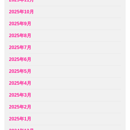
2025年10月
2025年9月
2025年8月
2025年7月
2025年6月
2025年5月
2025年4月
2025年3月
2025年2月
2025年1月