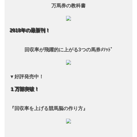
万馬券の教科書
回収率が飛躍的に上がる3つの馬券ﾒｿｯﾄﾞ
▼好評発売中！
『回収率を上げる競馬脳の作り方』