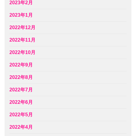
2023年2月
2023年1月
2022年12月
2022年11月
2022年10月
2022年9月
2022年8月
2022年7月
2022年6月
2022年5月
2022年4月