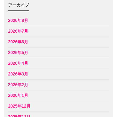
アーカイブ
2026年8月
2026年7月
2026年6月
2026年5月
2026年4月
2026年3月
2026年2月
2026年1月
2025年12月
2025年11月