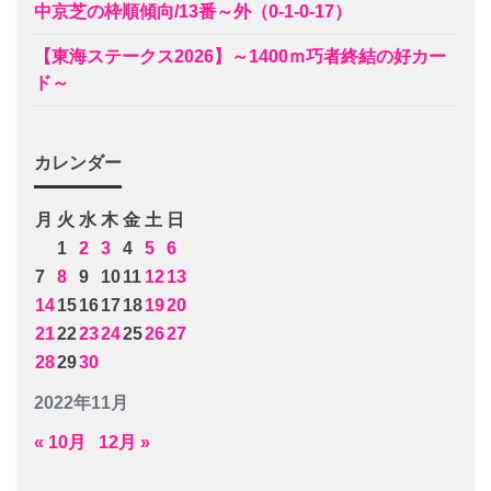
中京芝の枠順傾向/13番～外（0-1-0-17）
【東海ステークス2026】～1400ｍ巧者終結の好カー
ド～
カレンダー
月
火
水
木
金
土
日
1
2
3
4
5
6
7
8
9
10
11
12
13
14
15
16
17
18
19
20
21
22
23
24
25
26
27
28
29
30
2022年11月
« 10月
12月 »