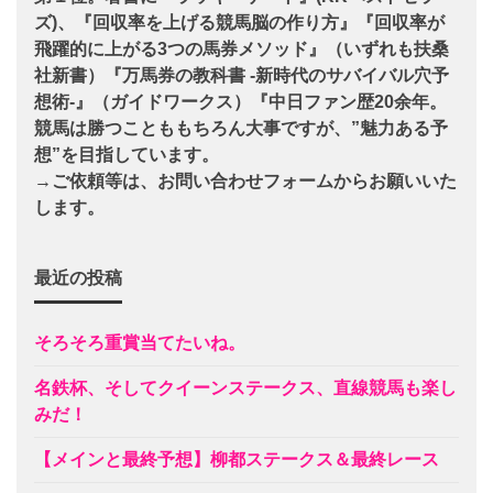
ズ)、『回収率を上げる競馬脳の作り方』『回収率が
飛躍的に上がる3つの馬券メソッド』（いずれも扶桑
社新書）『万馬券の教科書 -新時代のサバイバル穴予
想術-』（ガイドワークス）『中日ファン歴20余年。
競馬は勝つことももちろん大事ですが、”魅力ある予
想”を目指しています。
→ご依頼等は、お問い合わせフォームからお願いいた
します。
最近の投稿
そろそろ重賞当てたいね。
名鉄杯、そしてクイーンステークス、直線競馬も楽し
みだ！
【メインと最終予想】柳都ステークス＆最終レース