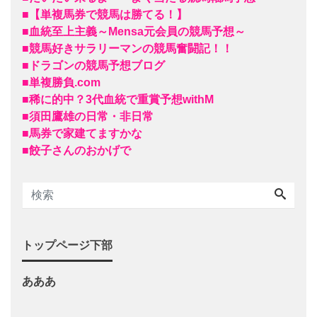
■【単複馬券で競馬は勝てる！】
■血統至上主義～Mensa元会員の競馬予想～
■競馬好きサラリーマンの競馬奮闘記！！
■ドラゴンの競馬予想ブログ
■単複勝負.com
■稀に的中？3代血統で重賞予想withM
■須田鷹雄の日常・非日常
■馬券で家建てますかな
■餃子さんのおかげで
トップページ下部
あああ