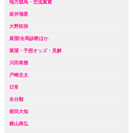
地方競馬・交流重賞
坂井瑠星
大野拓弥
展望/全馬診断ほか
展望・予想オッズ・見解
川田将雅
戸崎圭太
日常
未分類
柴田大知
横山典弘