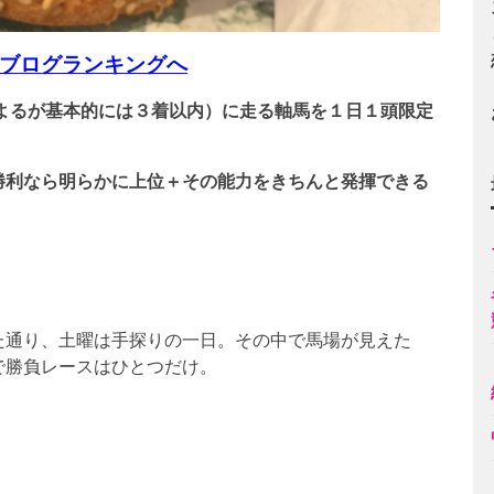
ブログランキングへ
によるが基本的には３着以内）に走る軸馬を１日１頭限定
勝利なら明らかに上位＋その能力をきちんと発揮できる
た通り、土曜は手探りの一日。その中で馬場が見えた
で勝負レースはひとつだけ。