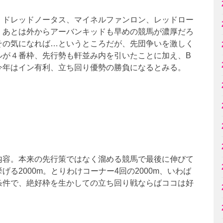
。ドレッドノータス、マイネルファンロン、レッドロー
、あとは外からアーバンキッドも早めの競馬が濃厚だろ
その気になれば…というところだが、先団争いを激しく
ルが４番枠、先行勢も軒並み内を引いたことに加え、B
今年はイン有利、立ち回り優勢の勝負になるとみる。
内容。本来の先行策ではなく溜める競馬で最後に伸びて
る2000m。とりわけコーナー4回の2000m、いわば
条件で、絶好枠を生かしての立ち回り戦ならばココは好