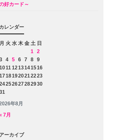
の好カード～
カレンダー
月
火
水
木
金
土
日
1
2
3
4
5
6
7
8
9
10
11
12
13
14
15
16
17
18
19
20
21
22
23
24
25
26
27
28
29
30
31
2026年8月
« 7月
アーカイブ