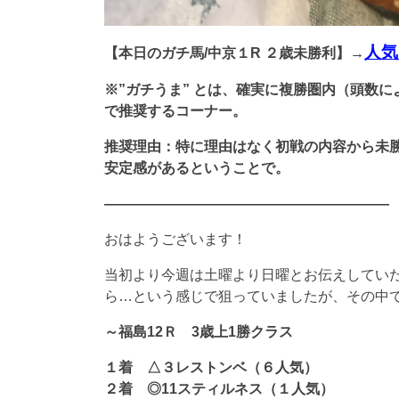
人気
【本日のガチ馬/中京１R
２歳未勝利】→
※”ガチうま” とは、確実に複勝圏内（頭数
で推奨するコーナー。
推奨理由：特に理由はなく初戦の内容から未
安定感があるということで。
————————————————————
おはようございます！
当初より今週は土曜より日曜とお伝えしてい
ら…という感じで狙っていましたが、その中
～福島12Ｒ 3歳上1勝クラス
１着 △３レストンベ（６人気）
２着 ◎11スティルネス（１人気）