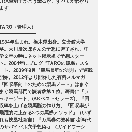
JRA全騎手がどう乗るか、すべてがわかり
ます。
TARO（管理人）
1984年生まれ、栃木県出身。立命館大学
卒。大川慶次郎さんの予想に魅了され、中
学２年の時にネット掲示板で予想スター
ト。2004年にブログ『TAROの競馬』スタ
ート。2009年9月『競馬最強の法則』で連載
開始。2012年より開始した有料メルマガ
『回収率向上のための競馬ノート』はまぐ
まぐ競馬部門で読者数第１位。著書に『ラ
ッキーゲート』(KKベストセラーズ)、『回
収率を上げる競馬脳の作り方』『回収率が
飛躍的に上がる3つの馬券メソッド』（いず
れも扶桑社新書）『万馬券の教科書 -新時代
のサバイバル穴予想術-』（ガイドワーク