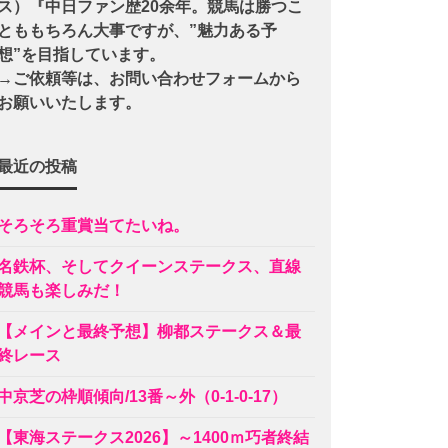
ス）『中日ファン歴20余年。競馬は勝つこ
とももちろん大事ですが、”魅力ある予
想”を目指しています。
→ご依頼等は、お問い合わせフォームから
お願いいたします。
最近の投稿
そろそろ重賞当てたいね。
名鉄杯、そしてクイーンステークス、直線
競馬も楽しみだ！
【メインと最終予想】柳都ステークス＆最
終レース
中京芝の枠順傾向/13番～外（0-1-0-17）
【東海ステークス2026】～1400ｍ巧者終結