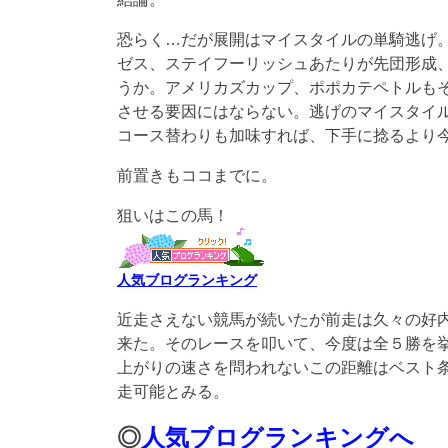
恐らく…だが展開はマイスタイルの単騎逃げ
ゼス、ステイフーリッシュあたりが先団形成
うか。アメリカズカップ、ポポカテペトルも
させる要因にはならない。逃げのマイスタイ
コース替わりも加味すれば、下手に捻るより
前置きもココまでに。
狙いはこの馬！
人気ブログランキング
近走さえない競馬が続いたが前走は久々の好
来た。そのレースを叩いて、今度は全５勝を挙げ
上がりの速さを問われないこの距離はベスト
走可能とみる。
◎
人気ブログランキングへ