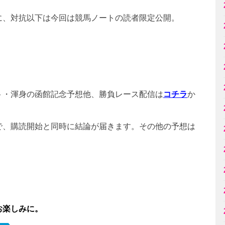
に、対抗以下は今回は競馬ノートの読者限定公開。
ト・渾身の函館記念予想他、勝負レース配信は
コチラ
か
で、購読開始と同時に結論が届きます。その他の予想は
お楽しみに。