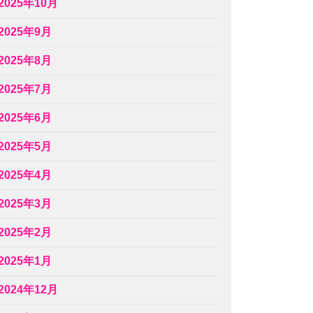
2025年10月
2025年9月
2025年8月
2025年7月
2025年6月
2025年5月
2025年4月
2025年3月
2025年2月
2025年1月
2024年12月