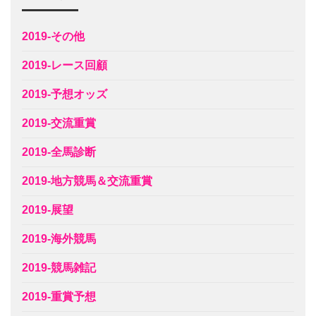
2019-その他
2019-レース回顧
2019-予想オッズ
2019-交流重賞
2019-全馬診断
2019-地方競馬＆交流重賞
2019-展望
2019-海外競馬
2019-競馬雑記
2019-重賞予想