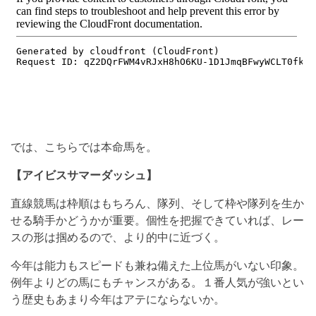
では、こちらでは本命馬を。
【アイビスサマーダッシュ】
直線競馬は枠順はもちろん、隊列、そして枠や隊列を生か
せる騎手かどうかが重要。個性を把握できていれば、レー
スの形は掴めるので、より的中に近づく。
今年は能力もスピードも兼ね備えた上位馬がいない印象。
例年よりどの馬にもチャンスがある。１番人気が強いとい
う歴史もあまり今年はアテにならないか。