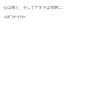
心は熱く、そしてアタマは冷静に。
<ｽﾎﾟﾝｻｰﾘﾝｸ>