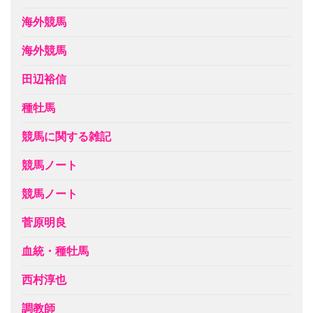
海外競馬
海外競馬
田辺裕信
種牡馬
競馬に関する雑記
競馬ノート
競馬ノート
菅原明良
血統・種牡馬
西村淳也
調教師