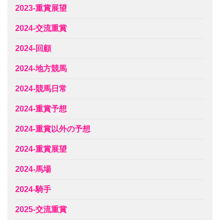
2023-重賞展望
2024-交流重賞
2024-回顧
2024-地方競馬
2024-競馬日常
2024-重賞予想
2024-重賞以外の予想
2024-重賞展望
2024-馬場
2024-騎手
2025-交流重賞