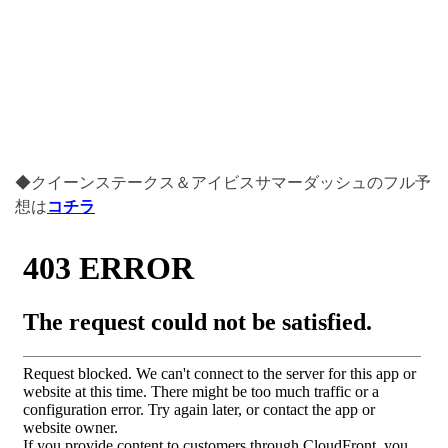
◆クイーンステークス＆アイビスサマーダッシュのフル予
想は
コチラ