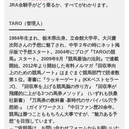
JRA全騎手がどう乗るか、すべてがわかります。
TARO（管理人）
1984年生まれ、栃木県出身。立命館大学卒。大川慶
次郎さんの予想に魅了され、中学２年の時にネット掲
示板で予想スタート。2004年にブログ『TAROの競
馬』スタート。2009年9月『競馬最強の法則』で連載
開始。2012年より開始した有料メルマガ『回収率向
上のための競馬ノート』はまぐまぐ競馬部門で読者数
第１位。著書に『ラッキーゲート』(KKベストセラー
ズ)、『回収率を上げる競馬脳の作り方』『回収率が
飛躍的に上がる3つの馬券メソッド』（いずれも扶桑
社新書）『万馬券の教科書 -新時代のサバイバル穴予
想術-』（ガイドワークス）『中日ファン歴20余年。
競馬は勝つことももちろん大事ですが、”魅力ある予
想”を目指しています。
→ご依頼等は、お問い合わせフォームからお願いいた