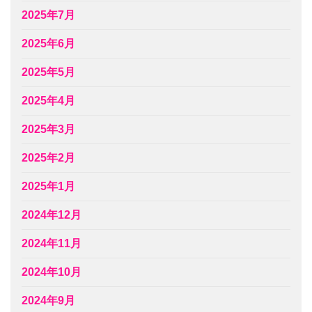
2025年7月
2025年6月
2025年5月
2025年4月
2025年3月
2025年2月
2025年1月
2024年12月
2024年11月
2024年10月
2024年9月