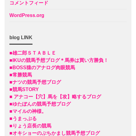
コメントフィード
WordPress.org
blog LINK
■雄二郎ＳＴＡＢＬＥ
■IKUの競馬予想ブログ＊馬券は買い方勝負！
■BOSS猿のアナログ肉眼競馬
■常勝競馬
■ナツの競馬予想ブログ
■競馬STORY
■ アナコー【穴】馬を【攻】略するブログ
■ゆたぽんの競馬予想ブログ
■マイルの神様。
■うまっぷる
■りょう店長の競馬
■オキショーのぶちかまし競馬予想ブログ