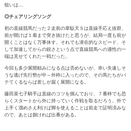
狙いは…
◎チェアリングソング
初の直線競馬だった２走前の韋駄天Ｓは直線手応え抜群、
前が開けば１着まで突き抜けたと思うが、結局一度も前が
開くことはなく万事休す。それでも潜在的なスピード、そ
して加速してからの鋭さという点で直線競馬への適性の一
端は見せてくれた一戦だった。
今回も多少展開頼みになる点は否めないが、幸い失速しそ
うな逃げ先行勢が中～外枠に入ったので、その馬たちがバ
テてくるならば差しが届く展開になる。
藤田菜七子騎手は直線のコツを掴んでおり、７番枠でも恐
らくスタートから外に持っていく作戦を取るだろう。外で
上手く溜めさえ利けば脚を使えることは前走で証明済みな
ので、あとは捌ければ出番がある。