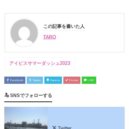
この記事を書いた人
TARO
アイビスサマーダッシュ2023
Facebook
Twitter
Hatena
Pocket
LINE
SNSでフォローする
Twitter