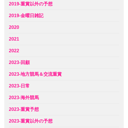
2019-重賞以外の予想
2019-金曜日雑記
2020
2021
2022
2023-回顧
2023-地方競馬＆交流重賞
2023-日常
2023-海外競馬
2023-重賞予想
2023-重賞以外の予想