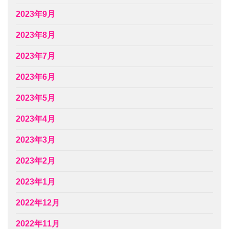
2023年9月
2023年8月
2023年7月
2023年6月
2023年5月
2023年4月
2023年3月
2023年2月
2023年1月
2022年12月
2022年11月