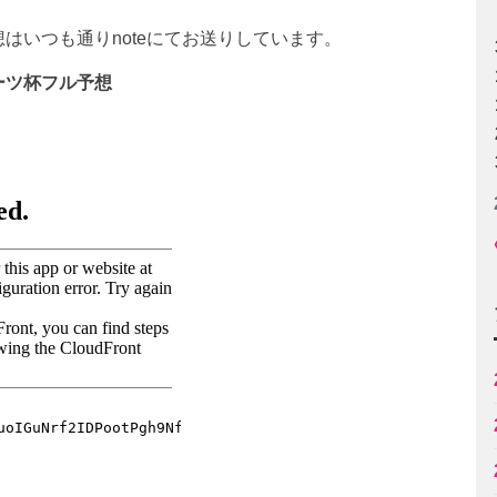
はいつも通りnoteにてお送りしています。
ーツ杯フル予想