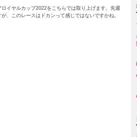
ロイヤルカップ2022をこちらでは取り上げます。先週
すが、このレースはドカンって感じではないですかね。