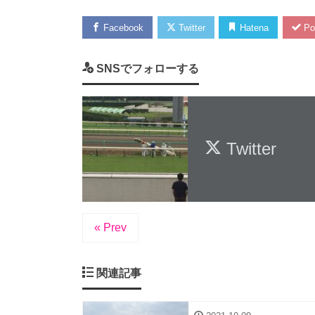
Facebook
Twitter
Hatena
Po
SNSでフォローする
Twitter
« Prev
関連記事