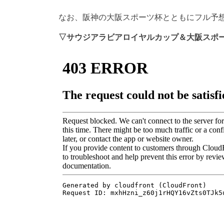
なお、阪神の大阪スポーツ杯とともにフル予想
▽サウジアラビアロイヤルカップ＆大阪スポ