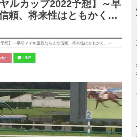
ヤルカップ2022予想】～早
信頼、将来性はともかく…
22予想】～早期マイル重賞ならまだ信頼、将来性はともかく…～
cket
LINE