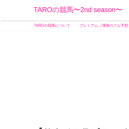
TAROの競馬〜2nd season〜
TAROの競馬について
プレミアム（渾身のフル予想