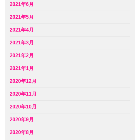
2021年6月
2021年5月
2021年4月
2021年3月
2021年2月
2021年1月
2020年12月
2020年11月
2020年10月
2020年9月
2020年8月