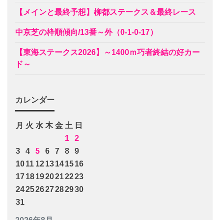
【メインと最終予想】柳都ステークス＆最終レース
中京芝の枠順傾向/13番～外（0-1-0-17）
【東海ステークス2026】～1400ｍ巧者終結の好カー
ド～
カレンダー
月
火
水
木
金
土
日
1
2
3
4
5
6
7
8
9
10
11
12
13
14
15
16
17
18
19
20
21
22
23
24
25
26
27
28
29
30
31