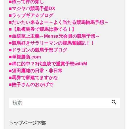
■依って件の如し
■マジヤバ競馬予想DX
■ラップギア☆ブログ
■だいたい来るよー～よく当たる競馬軸馬予想～
■【単複馬券で競馬は勝てる！】
■血統至上主義～Mensa元会員の競馬予想～
■競馬好きサラリーマンの競馬奮闘記！！
■ドラゴンの競馬予想ブログ
■単複勝負.com
■稀に的中？3代血統で重賞予想withM
■須田鷹雄の日常・非日常
■馬券で家建てますかな
■餃子さんのおかげで
トップページ下部