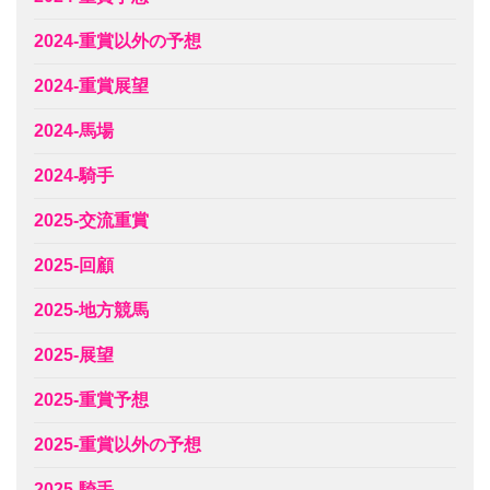
2024-重賞以外の予想
2024-重賞展望
2024-馬場
2024-騎手
2025-交流重賞
2025-回顧
2025-地方競馬
2025-展望
2025-重賞予想
2025-重賞以外の予想
2025-騎手