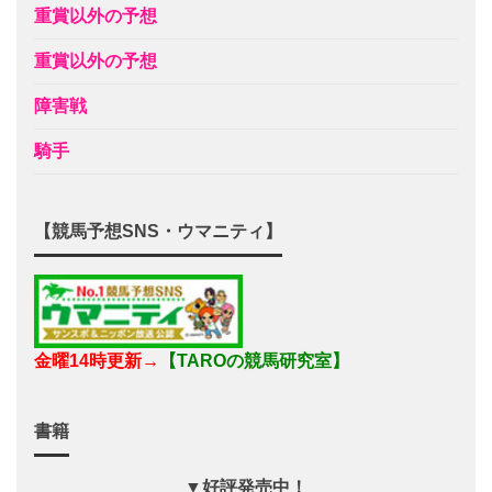
重賞以外の予想
重賞以外の予想
障害戦
騎手
【競馬予想SNS・ウマニティ】
金曜14時更新→
【TAROの競馬研究室】
書籍
▼好評発売中！