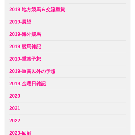
2019-地方競馬＆交流重賞
2019-展望
2019-海外競馬
2019-競馬雑記
2019-重賞予想
2019-重賞以外の予想
2019-金曜日雑記
2020
2021
2022
2023-回顧