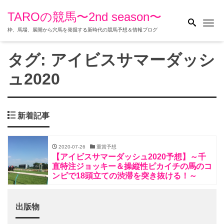
TAROの競馬〜2nd season〜
Me
枠、馬場、展開から穴馬を発掘する新時代の競馬予想＆情報ブログ
タグ:
アイビスサマーダッシ
ュ2020
新着記事
2020-07-26
重賞予想
【アイビスサマーダッシュ2020予想】～千
直特注ジョッキー＆操縦性ピカイチの馬のコ
ンビで18頭立ての渋滞を突き抜ける！～
出版物