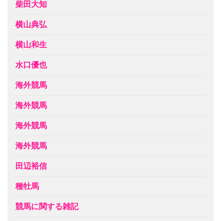
柴田大知
横山典弘
横山和生
水口優也
海外競馬
海外競馬
海外競馬
海外競馬
田辺裕信
種牡馬
競馬に関する雑記