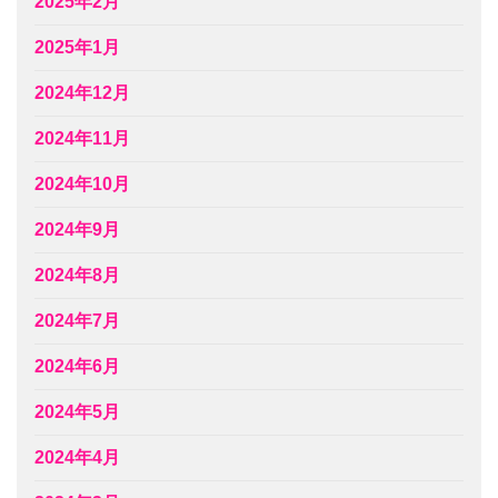
2025年2月
2025年1月
2024年12月
2024年11月
2024年10月
2024年9月
2024年8月
2024年7月
2024年6月
2024年5月
2024年4月