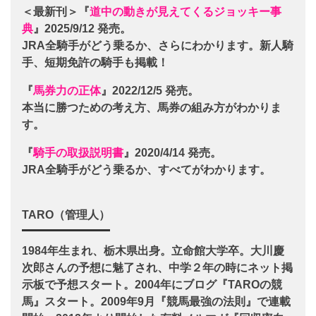
＜最新刊＞『
道中の動きが見えてくるジョッキー事
典
』2025/9/12 発売。
JRA全騎手がどう乗るか、さらにわかります。新人騎
手、短期免許の騎手も掲載！
『
馬券力の正体
』2022/12/5 発売。
本当に勝つための考え方、馬券の組み方がわかりま
す。
『
騎手の取扱説明書
』2020/4/14 発売。
JRA全騎手がどう乗るか、すべてがわかります。
TARO（管理人）
1984年生まれ、栃木県出身。立命館大学卒。大川慶
次郎さんの予想に魅了され、中学２年の時にネット掲
示板で予想スタート。2004年にブログ『TAROの競
馬』スタート。2009年9月『競馬最強の法則』で連載