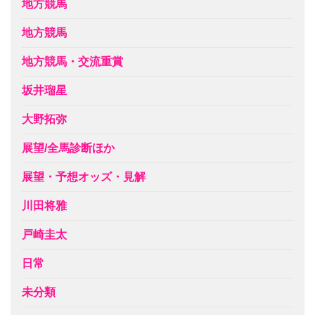
地方競馬
地方競馬
地方競馬・交流重賞
坂井瑠星
大野拓弥
展望/全馬診断ほか
展望・予想オッズ・見解
川田将雅
戸崎圭太
日常
未分類