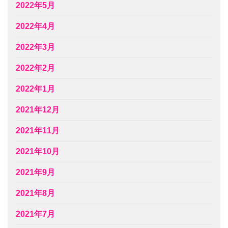
2022年5月
2022年4月
2022年3月
2022年2月
2022年1月
2021年12月
2021年11月
2021年10月
2021年9月
2021年8月
2021年7月