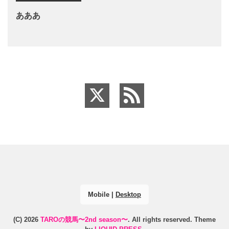
あああ
Mobile
|
Desktop
(C) 2026
TAROの競馬〜2nd season〜
. All rights reserved.
Theme