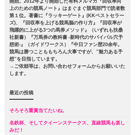
開始。2012年より開始した有料メルマガ『回収率向
上のための競馬ノート』はまぐまぐ競馬部門で読者数
第１位。著書に『ラッキーゲート』(KKベストセラー
ズ)、『回収率を上げる競馬脳の作り方』『回収率が
飛躍的に上がる3つの馬券メソッド』（いずれも扶桑
社新書）『万馬券の教科書 -新時代のサバイバル穴予
想術-』（ガイドワークス）『中日ファン歴20余年。
競馬は勝つことももちろん大事ですが、”魅力ある予
想”を目指しています。
→ご依頼等は、お問い合わせフォームからお願いいた
します。
最近の投稿
そろそろ重賞当てたいね。
名鉄杯、そしてクイーンステークス、直線競馬も楽し
みだ！