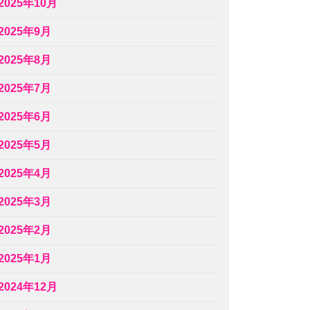
2025年10月
2025年9月
2025年8月
2025年7月
2025年6月
2025年5月
2025年4月
2025年3月
2025年2月
2025年1月
2024年12月