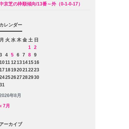
中京芝の枠順傾向/13番～外（0-1-0-17）
カレンダー
月
火
水
木
金
土
日
1
2
3
4
5
6
7
8
9
10
11
12
13
14
15
16
17
18
19
20
21
22
23
24
25
26
27
28
29
30
31
2026年8月
« 7月
アーカイブ