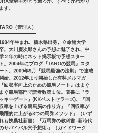
JRA全騎手がどう乗るか、すべてがわかり
ます。
TARO（管理人）
1984年生まれ、栃木県出身。立命館大学
卒。大川慶次郎さんの予想に魅了され、中
学２年の時にネット掲示板で予想スター
ト。2004年にブログ『TAROの競馬』スタ
ート。2009年9月『競馬最強の法則』で連載
開始。2012年より開始した有料メルマガ
『回収率向上のための競馬ノート』はまぐ
まぐ競馬部門で読者数第１位。著書に『ラ
ッキーゲート』(KKベストセラーズ)、『回
収率を上げる競馬脳の作り方』『回収率が
飛躍的に上がる3つの馬券メソッド』（いず
れも扶桑社新書）『万馬券の教科書 -新時代
のサバイバル穴予想術-』（ガイドワーク