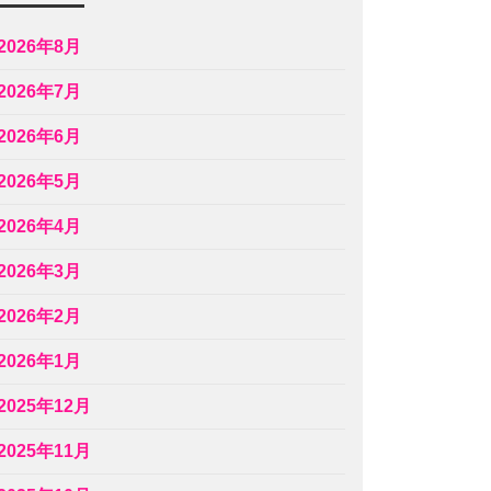
2026年8月
2026年7月
2026年6月
2026年5月
2026年4月
2026年3月
2026年2月
2026年1月
2025年12月
2025年11月