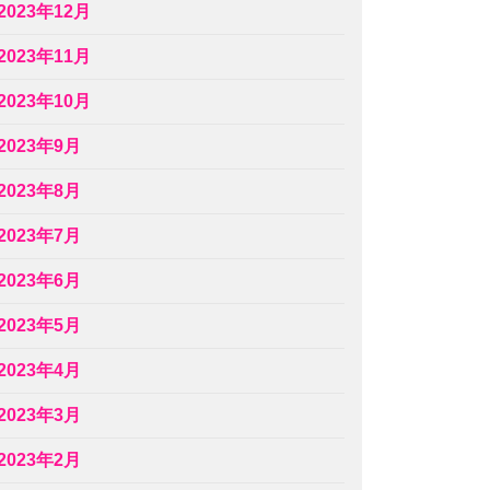
2023年12月
2023年11月
2023年10月
2023年9月
2023年8月
2023年7月
2023年6月
2023年5月
2023年4月
2023年3月
2023年2月