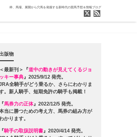
枠、馬場、展開から穴馬を発掘する新時代の競馬予想＆情報ブログ
出版物
＜最新刊＞『
道中の動きが見えてくるジョ
ッキー事典
』2025/9/12 発売。
JRA全騎手がどう乗るか、さらにわかりま
す。新人騎手、短期免許の騎手も掲載！
『
馬券力の正体
』2022/12/5 発売。
本当に勝つための考え方、馬券の組み方が
わかります。
『
騎手の取扱説明書
』2020/4/14 発売。