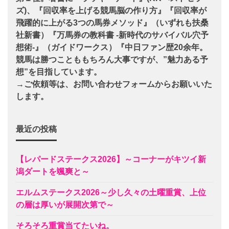
ズ)、『回収率を上げる競馬脳の作り方』『回収率が
飛躍的に上がる3つの馬券メソッド』（いずれも扶桑
社新書）『万馬券の教科書 -新時代のサバイバル穴予
想術-』（ガイドワークス）『中日ファン歴20余年。
競馬は勝つことももちろん大事ですが、”魅力ある予
想”を目指しています。
→ご依頼等は、お問い合わせフォームからお願いいた
します。
最近の投稿
【レパードステークス2026】～コーナーがキツイ新
潟ダートを颯爽と～
エルムステークス2026～少し久々の土曜重賞、上位
の層は厚いが展開次第で～
そろそろ重賞当てたいね。