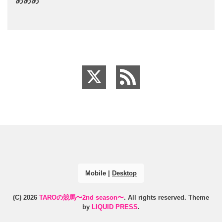
Mobile
|
Desktop
(C) 2026
TAROの競馬〜2nd season〜
. All rights reserved.
Theme
by
LIQUID PRESS
.