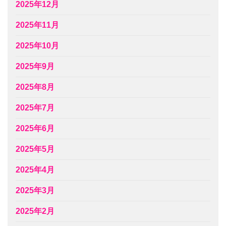
2025年12月
2025年11月
2025年10月
2025年9月
2025年8月
2025年7月
2025年6月
2025年5月
2025年4月
2025年3月
2025年2月