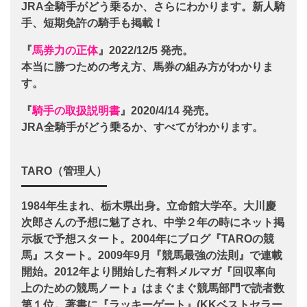
JRA全騎手がどう乗るか、さらにわかります。新人騎
手、短期免許の騎手も掲載！
『
馬券力の正体
』2022/12/5 発売。
本当に勝つための考え方、馬券の組み方がわかりま
す。
『
騎手の取扱説明書
』2020/4/14 発売。
JRA全騎手がどう乗るか、すべてがわかります。
TARO（管理人）
1984年生まれ、栃木県出身。立命館大学卒。大川慶
次郎さんの予想に魅了され、中学２年の時にネット掲
示板で予想スタート。2004年にブログ『TAROの競
馬』スタート。2009年9月『競馬最強の法則』で連載
開始。2012年より開始した有料メルマガ『回収率向
上のための競馬ノート』はまぐまぐ競馬部門で読者数
第１位。著書に『ラッキーゲート』(KKベストセラー