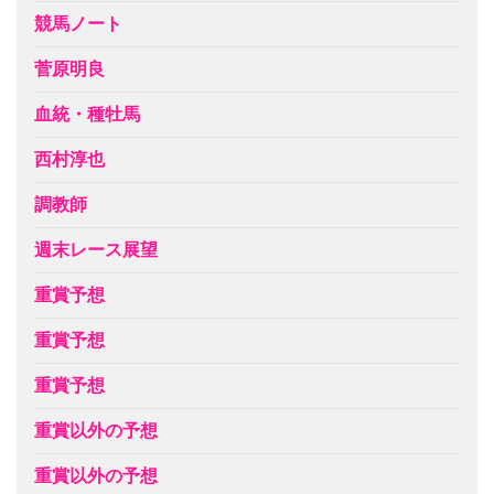
競馬ノート
菅原明良
血統・種牡馬
西村淳也
調教師
週末レース展望
重賞予想
重賞予想
重賞予想
重賞以外の予想
重賞以外の予想