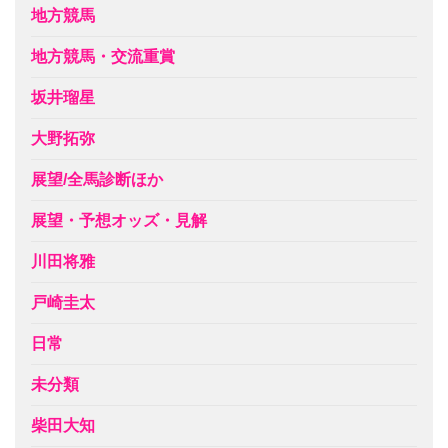
地方競馬
地方競馬・交流重賞
坂井瑠星
大野拓弥
展望/全馬診断ほか
展望・予想オッズ・見解
川田将雅
戸崎圭太
日常
未分類
柴田大知