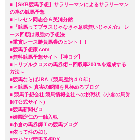
■【SKB競馬予想】サラリーマンによるサラリーマン
の為の競馬予想
■トレセン同志会＆美浦分館
■『競馬ってプラスじゃなきゃ意味無いじゃん☆』 レ
ース回顧は最強の予想法
■重賞レース勝負馬券のヒント！！
■競馬予想家.com
■無料競馬予想サイト【神ログ】
■トリプルクロスの馬券術～回収率200％を達成する
方法～
■競馬ならばJRA（競馬歴約４０年）
■＜競馬＞ 真実の瞬間を見極めるブログ
■ 競馬予想会社,競馬情報会社への挑戦状（小倉の馬券
師T公式サイト）
■競馬新聞ゼロ
■姫園淀仁の一触入魂
■小倉の馬券師Ｔの競馬ブログ
■依って件の如し
■マジヤバ競馬予想DX