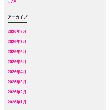
« 7月
アーカイブ
2026年8月
2026年7月
2026年6月
2026年5月
2026年4月
2026年3月
2026年2月
2026年1月