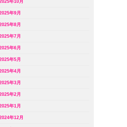
2025年10月
2025年9月
2025年8月
2025年7月
2025年6月
2025年5月
2025年4月
2025年3月
2025年2月
2025年1月
2024年12月