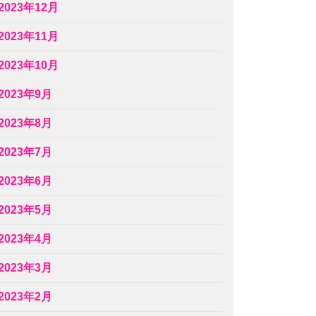
2023年12月
2023年11月
2023年10月
2023年9月
2023年8月
2023年7月
2023年6月
2023年5月
2023年4月
2023年3月
2023年2月