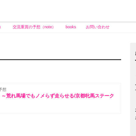
）
交流重賞の予想（note）
books
お問い合わせ
賞予想
】～荒れ馬場でもノメらず走らせる/京都牝馬ステーク