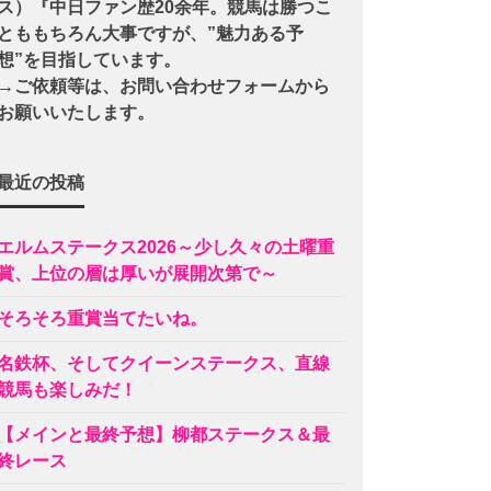
ス）『中日ファン歴20余年。競馬は勝つこ
とももちろん大事ですが、”魅力ある予
想”を目指しています。
→ご依頼等は、お問い合わせフォームから
お願いいたします。
最近の投稿
エルムステークス2026～少し久々の土曜重
賞、上位の層は厚いが展開次第で～
そろそろ重賞当てたいね。
名鉄杯、そしてクイーンステークス、直線
競馬も楽しみだ！
【メインと最終予想】柳都ステークス＆最
終レース