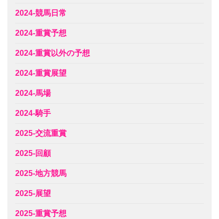
2024-競馬日常
2024-重賞予想
2024-重賞以外の予想
2024-重賞展望
2024-馬場
2024-騎手
2025-交流重賞
2025-回顧
2025-地方競馬
2025-展望
2025-重賞予想