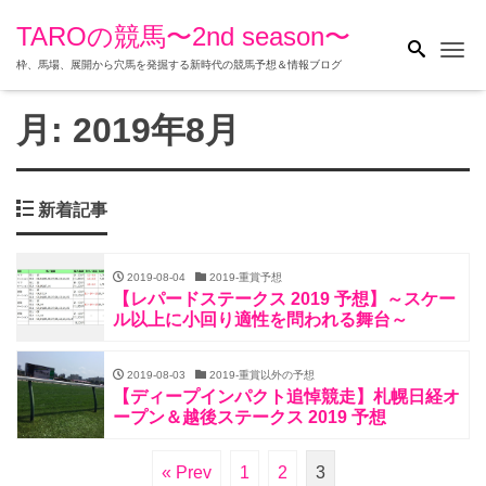
TAROの競馬〜2nd season〜
Me
枠、馬場、展開から穴馬を発掘する新時代の競馬予想＆情報ブログ
月:
2019年8月
新着記事
2019-08-04
2019-重賞予想
【レパードステークス 2019 予想】～スケー
ル以上に小回り適性を問われる舞台～
2019-08-03
2019-重賞以外の予想
【ディープインパクト追悼競走】札幌日経オ
ープン＆越後ステークス 2019 予想
« Prev
1
2
3