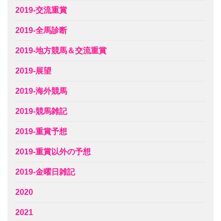
2019-交流重賞
2019-全馬診断
2019-地方競馬＆交流重賞
2019-展望
2019-海外競馬
2019-競馬雑記
2019-重賞予想
2019-重賞以外の予想
2019-金曜日雑記
2020
2021