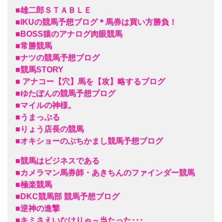
■雄二郎ＳＴＡＢＬＥ
■IKUの競馬予想ブログ＊馬券は買い方勝負！
■BOSS猿のアナログ肉眼競馬
■常勝競馬
■ナツの競馬予想ブログ
■競馬STORY
■ アナコー【穴】馬を【攻】略するブログ
■ゆたぽんの競馬予想ブログ
■マイルの神様。
■うまっぷる
■りょう店長の競馬
■オキショーのぶちかまし競馬予想ブログ
■競馬はビジネスである
■カメラマン馬券師・あきちんのファインダー競馬
■極楽競馬
■DKC競馬部 競馬予想ブログ
■逆神の進撃
■キミさえいなけりゃ～当たった･･･