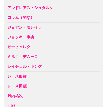
アンドレアス・シュタルケ
コラム（的な）
ジョアン・モレイラ
ジョッキー事典
ピーヒュレク
ミルコ・デムーロ
レイチェル・キング
レース回顧
レース回顧
丹内祐次
回顧