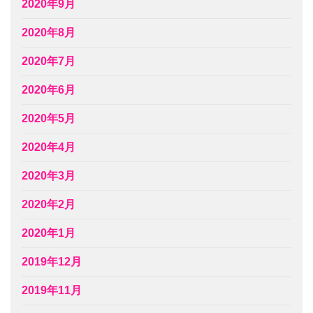
2020年9月
2020年8月
2020年7月
2020年6月
2020年5月
2020年4月
2020年3月
2020年2月
2020年1月
2019年12月
2019年11月