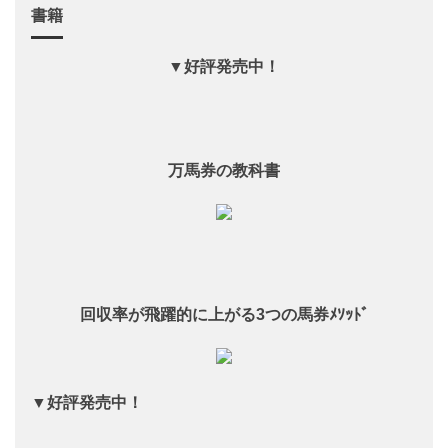
書籍
▼好評発売中！
万馬券の教科書
回収率が飛躍的に上がる3つの馬券ﾒｿｯﾄﾞ
▼好評発売中！