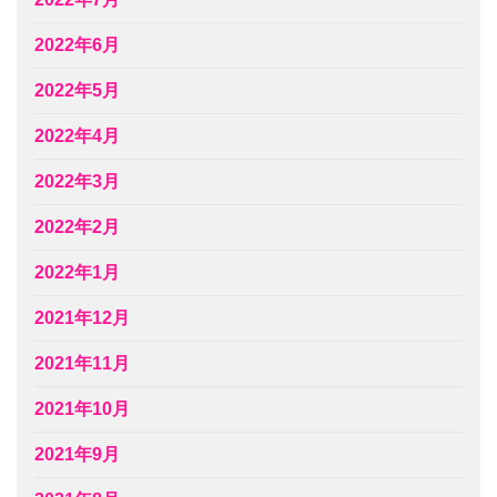
2022年6月
2022年5月
2022年4月
2022年3月
2022年2月
2022年1月
2021年12月
2021年11月
2021年10月
2021年9月