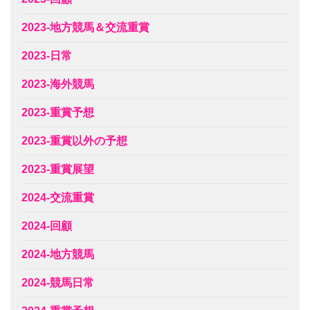
2023-地方競馬＆交流重賞
2023-日常
2023-海外競馬
2023-重賞予想
2023-重賞以外の予想
2023-重賞展望
2024-交流重賞
2024-回顧
2024-地方競馬
2024-競馬日常