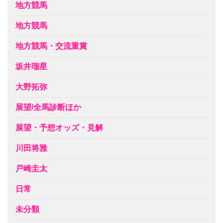
地方競馬
地方競馬
地方競馬・交流重賞
坂井瑠星
大野拓弥
展望/全馬診断ほか
展望・予想オッズ・見解
川田将雅
戸崎圭太
日常
未分類