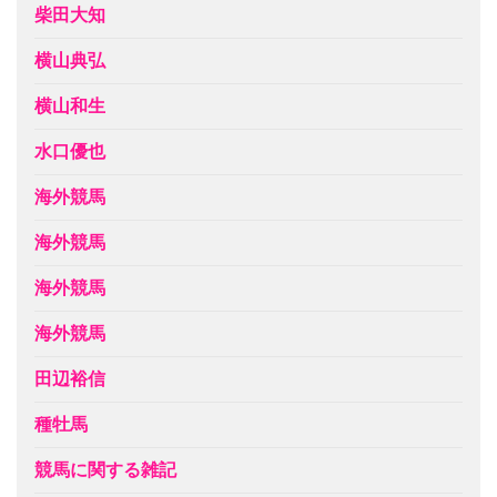
柴田大知
横山典弘
横山和生
水口優也
海外競馬
海外競馬
海外競馬
海外競馬
田辺裕信
種牡馬
競馬に関する雑記