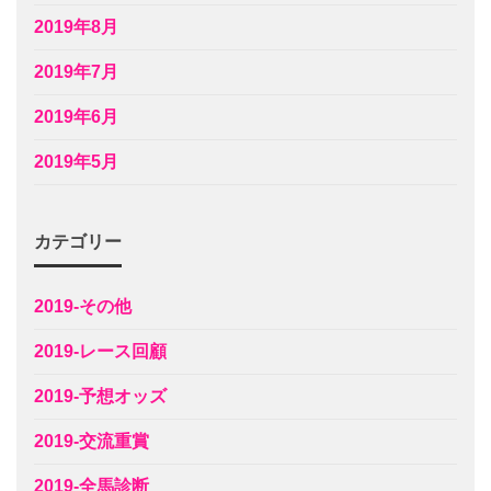
2019年8月
2019年7月
2019年6月
2019年5月
カテゴリー
2019-その他
2019-レース回顧
2019-予想オッズ
2019-交流重賞
2019-全馬診断