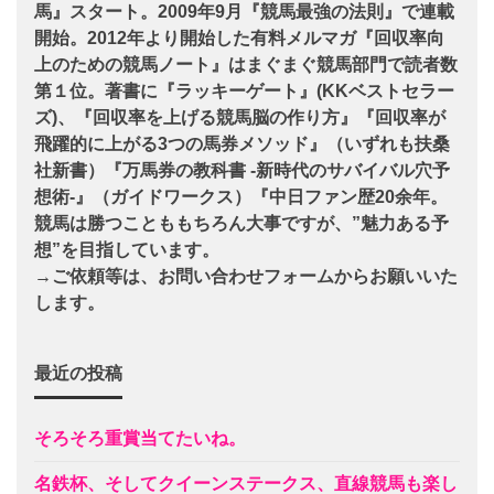
馬』スタート。2009年9月『競馬最強の法則』で連載
開始。2012年より開始した有料メルマガ『回収率向
上のための競馬ノート』はまぐまぐ競馬部門で読者数
第１位。著書に『ラッキーゲート』(KKベストセラー
ズ)、『回収率を上げる競馬脳の作り方』『回収率が
飛躍的に上がる3つの馬券メソッド』（いずれも扶桑
社新書）『万馬券の教科書 -新時代のサバイバル穴予
想術-』（ガイドワークス）『中日ファン歴20余年。
競馬は勝つことももちろん大事ですが、”魅力ある予
想”を目指しています。
→ご依頼等は、お問い合わせフォームからお願いいた
します。
最近の投稿
そろそろ重賞当てたいね。
名鉄杯、そしてクイーンステークス、直線競馬も楽し