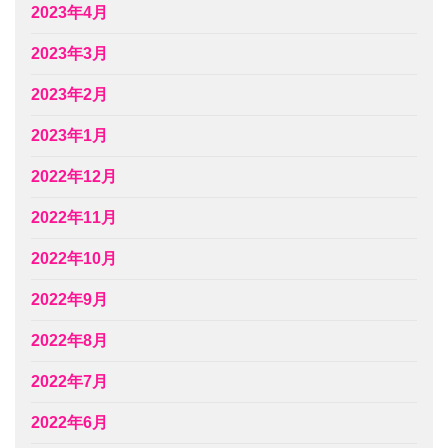
2023年4月
2023年3月
2023年2月
2023年1月
2022年12月
2022年11月
2022年10月
2022年9月
2022年8月
2022年7月
2022年6月