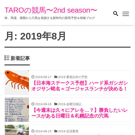
TAROの競馬〜2nd season〜
Me
枠、馬場、展開から穴馬を発掘する新時代の競馬予想＆情報ブログ
月:
2019年8月
新着記事
2019-08-17
2019-重賞以外の予想
【日本海ステークス予想】ハード系ガシガシ
オジサン蛯名＝ゴージャスランチが決める！
2019-08-16
2019-金曜日雑記
【今週末は久々にアレを…？】勝負したいレ
ースがある日曜日＆札幌記念の穴馬
2019-08-15
2019-交流重賞