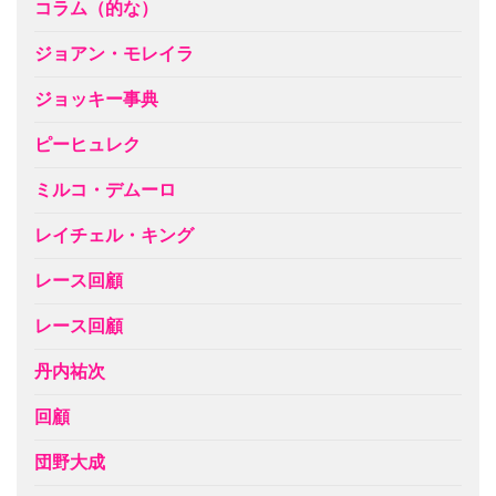
コラム（的な）
ジョアン・モレイラ
ジョッキー事典
ピーヒュレク
ミルコ・デムーロ
レイチェル・キング
レース回顧
レース回顧
丹内祐次
回顧
団野大成