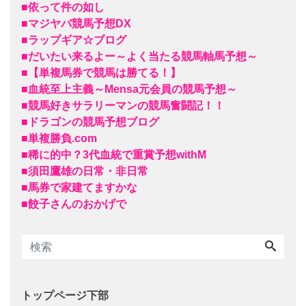
■依って件の如し
■マジヤバ競馬予想DX
■ラップギア☆ブログ
■だいたい来るよー～よく当たる競馬軸馬予想～
■【単複馬券で競馬は勝てる！】
■血統至上主義～Mensa元会員の競馬予想～
■競馬好きサラリーマンの競馬奮闘記！！
■ドラゴンの競馬予想ブログ
■単複勝負.com
■稀に的中？3代血統で重賞予想withM
■須田鷹雄の日常・非日常
■馬券で家建てますかな
■餃子さんのおかげで
トップページ下部