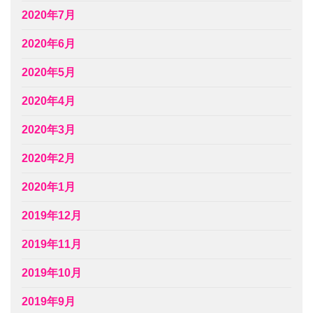
2020年7月
2020年6月
2020年5月
2020年4月
2020年3月
2020年2月
2020年1月
2019年12月
2019年11月
2019年10月
2019年9月