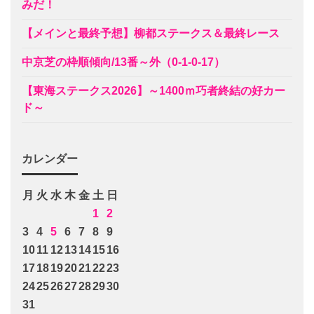
みだ！
【メインと最終予想】柳都ステークス＆最終レース
中京芝の枠順傾向/13番～外（0-1-0-17）
【東海ステークス2026】～1400ｍ巧者終結の好カー
ド～
カレンダー
月
火
水
木
金
土
日
1
2
3
4
5
6
7
8
9
10
11
12
13
14
15
16
17
18
19
20
21
22
23
24
25
26
27
28
29
30
31