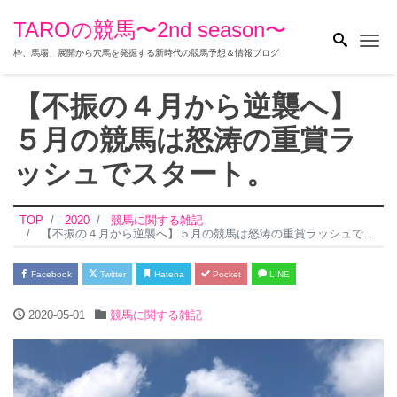
TAROの競馬〜2nd season〜
Me
枠、馬場、展開から穴馬を発掘する新時代の競馬予想＆情報ブログ
【不振の４月から逆襲へ】
５月の競馬は怒涛の重賞ラ
ッシュでスタート。
TOP
2020
競馬に関する雑記
【不振の４月から逆襲へ】５月の競馬は怒涛の重賞ラッシュでスタート。
Facebook
Twitter
Hatena
Pocket
LINE
2020-05-01
競馬に関する雑記