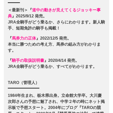
＜最新刊＞『
道中の動きが見えてくるジョッキー事
典
』2025/9/12 発売。
JRA全騎手がどう乗るか、さらにわかります。新人騎
手、短期免許の騎手も掲載！
『
馬券力の正体
』2022/12/5 発売。
本当に勝つための考え方、馬券の組み方がわかりま
す。
『
騎手の取扱説明書
』2020/4/14 発売。
JRA全騎手がどう乗るか、すべてがわかります。
TARO（管理人）
1984年生まれ、栃木県出身。立命館大学卒。大川慶
次郎さんの予想に魅了され、中学２年の時にネット掲
示板で予想スタート。2004年にブログ『TAROの競