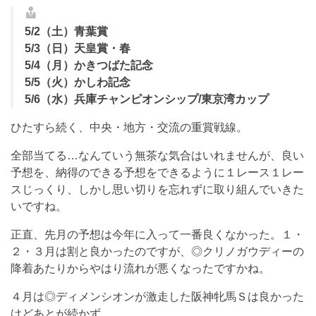
5/2（土）青葉賞
5/3（日）天皇賞・春
5/4（月）かきつばた記念
5/5（火）かしわ記念
5/6（水）兵庫チャンピオンシップ/東京湾カップ
ひたすら続く、中央・地方・交流の重賞戦線。
全部当てる…なんていう無茶な気合はいれませんが、良い
予想を、納得のできる予想をできるように１レース１レー
スじっくり、しかし思い切りを忘れずに取り組んでいきた
いですね。
正直、先月の予想は今年に入って一番良くなかった。１・
２・３月は割と良かったのですが、◎クリノガウディーの
降着あたりからやはり流れが悪くなったですかね。
４月は◎ディメンシオンが激走した阪神牝馬Ｓは良かった
けどあとが続かず。