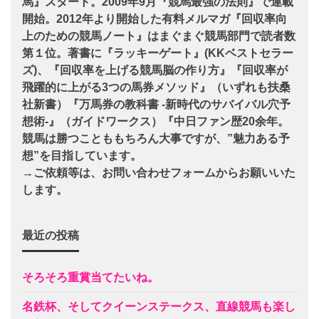
馬』スタート。2009年9月『競馬最強の法則』で連載
開始。2012年より開始した有料メルマガ『回収率向
上のための競馬ノート』はまぐまぐ競馬部門で読者数
第１位。著書に『ラッキーゲート』(KKベストセラー
ズ)、『回収率を上げる競馬脳の作り方』『回収率が
飛躍的に上がる3つの馬券メソッド』（いずれも扶桑
社新書）『万馬券の教科書 -新時代のサバイバル穴予
想術-』（ガイドワークス）『中日ファン歴20余年。
競馬は勝つことももちろん大事ですが、”魅力ある予
想”を目指しています。
→ご依頼等は、お問い合わせフォームからお願いいた
します。
最近の投稿
そろそろ重賞当てたいね。
名鉄杯、そしてクイーンステークス、直線競馬も楽し