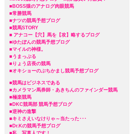
■BOSS猿のアナログ肉眼競馬
■常勝競馬
■ナツの競馬予想ブログ
■競馬STORY
■ アナコー【穴】馬を【攻】略するブログ
■ゆたぽんの競馬予想ブログ
■マイルの神様。
■うまっぷる
■りょう店長の競馬
■オキショーのぶちかまし競馬予想ブログ
■競馬はビジネスである
■カメラマン馬券師・あきちんのファインダー競馬
■極楽競馬
■DKC競馬部 競馬予想ブログ
■逆神の進撃
■キミさえいなけりゃ～当たった･･･
■Dr.Kの競馬予想ブログ
■私、写真人です！