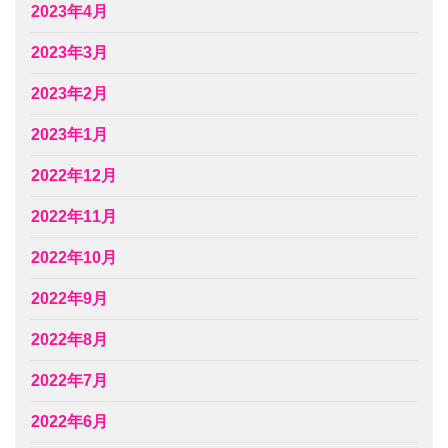
2023年4月
2023年3月
2023年2月
2023年1月
2022年12月
2022年11月
2022年10月
2022年9月
2022年8月
2022年7月
2022年6月