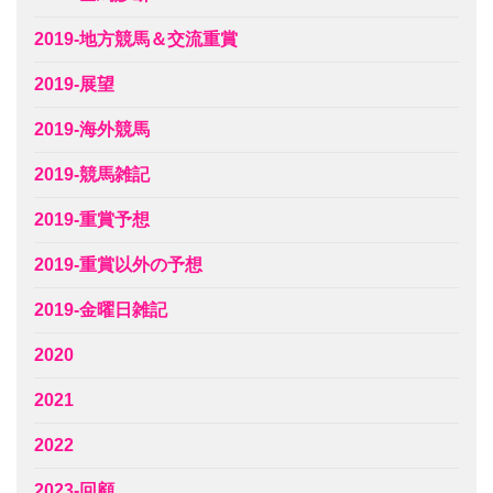
2019-地方競馬＆交流重賞
2019-展望
2019-海外競馬
2019-競馬雑記
2019-重賞予想
2019-重賞以外の予想
2019-金曜日雑記
2020
2021
2022
2023-回顧