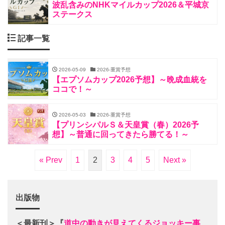
波乱含みのNHKマイルカップ2026＆平城京
ステークス
記事一覧
2026-05-09
2026-重賞予想
【エプソムカップ2026予想】～晩成血統を
ココで！～
2026-05-03
2026-重賞予想
【プリンシパルＳ＆天皇賞（春）2026予
想】～普通に回ってきたら勝てる！～
« Prev
1
2
3
4
5
Next »
出版物
＜最新刊＞『
道中の動きが見えてくるジョッキー事