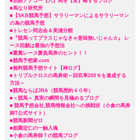
■別館アナコー【穴】馬を【攻】略するブログ
■馬なり研究所
■【SKB競馬予想】サラリーマンによるサラリーマン
の為の競馬予想
■トレセン同志会＆美浦分館
■『競馬ってプラスじゃなきゃ意味無いじゃん☆』 レ
ース回顧は最強の予想法
■重賞レース勝負馬券のヒント！！
■競馬予想家.com
■無料競馬予想サイト【神ログ】
■トリプルクロスの馬券術～回収率200％を達成する
方法～
■競馬ならばJRA（競馬歴約４０年）
■＜競馬＞ 真実の瞬間を見極めるブログ
■ 競馬予想会社,競馬情報会社への挑戦状（小倉の馬券
師T公式サイト）
■競馬新聞ゼロ
■姫園淀仁の一触入魂
■小倉の馬券師Ｔの競馬ブログ