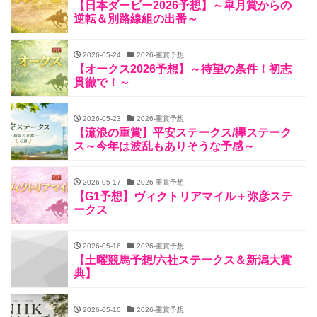
【日本ダービー2026予想】～皐月賞からの
逆転＆別路線組の出番～
2026-05-24
2026-重賞予想
【オークス2026予想】～待望の条件！初志
貫徹で！～
2026-05-23
2026-重賞予想
【流浪の重賞】平安ステークス/欅ステーク
ス～今年は波乱もありそうな予感～
2026-05-17
2026-重賞予想
【G1予想】ヴィクトリアマイル＋弥彦ステ
ークス
2026-05-16
2026-重賞予想
【土曜競馬予想/六社ステークス＆新潟大賞
典】
2026-05-10
2026-重賞予想