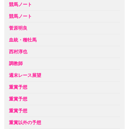
競馬ノート
競馬ノート
菅原明良
血統・種牡馬
西村淳也
調教師
週末レース展望
重賞予想
重賞予想
重賞予想
重賞以外の予想