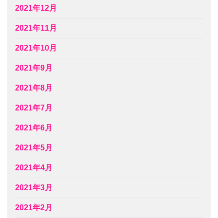
2021年12月
2021年11月
2021年10月
2021年9月
2021年8月
2021年7月
2021年6月
2021年5月
2021年4月
2021年3月
2021年2月