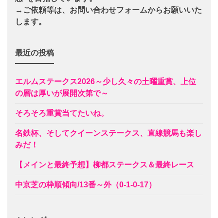
→ご依頼等は、お問い合わせフォームからお願いいた
します。
最近の投稿
エルムステークス2026～少し久々の土曜重賞、上位
の層は厚いが展開次第で～
そろそろ重賞当てたいね。
名鉄杯、そしてクイーンステークス、直線競馬も楽し
みだ！
【メインと最終予想】柳都ステークス＆最終レース
中京芝の枠順傾向/13番～外（0-1-0-17）