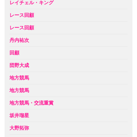
レイチェル・キング
レース回顧
レース回顧
丹内祐次
回顧
団野大成
地方競馬
地方競馬
地方競馬・交流重賞
坂井瑠星
大野拓弥