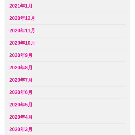
2021年1月
2020年12月
2020年11月
2020年10月
2020年9月
2020年8月
2020年7月
2020年6月
2020年5月
2020年4月
2020年3月