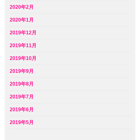
2020年2月
2020年1月
2019年12月
2019年11月
2019年10月
2019年9月
2019年8月
2019年7月
2019年6月
2019年5月