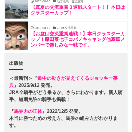
2020-08-10
地方競馬・交流重賞
【真夏の交流重賞３連戦スタート！】本日は
クラスターカップ！
2019-08-12
2019-交流重賞
【お盆は交流重賞連戦！】本日クラスターカ
ップ！藤田菜七子コパノキッキング他豪華メ
ンバーで楽しみな一戦です。
出版物
＜最新刊＞『
道中の動きが見えてくるジョッキー事
典
』2025/9/12 発売。
JRA全騎手がどう乗るか、さらにわかります。新人騎
手、短期免許の騎手も掲載！
『
馬券力の正体
』2022/12/5 発売。
本当に勝つための考え方、馬券の組み方がわかりま
す。