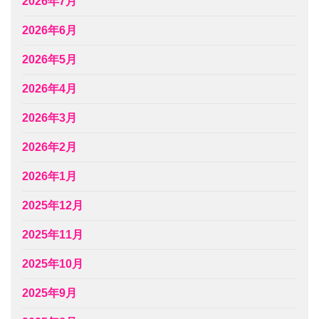
2026年7月
2026年6月
2026年5月
2026年4月
2026年3月
2026年2月
2026年1月
2025年12月
2025年11月
2025年10月
2025年9月