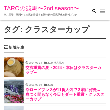
TAROの競馬〜2nd season〜
Me
枠、馬場、展開から穴馬を発掘する新時代の競馬予想＆情報ブログ
タグ:
クラスターカップ
新着記事
2024-08-14
2024-地方競馬
交流重賞の夏・2024～本日はクラスターカ
ップ～
2021-08-09
2021
◎ロードブレスが11番人気で３着に好走→
息つく間もなく今日もダート重賞・クラスタ
ーカップ