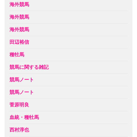
海外競馬
海外競馬
海外競馬
田辺裕信
種牡馬
競馬に関する雑記
競馬ノート
競馬ノート
菅原明良
血統・種牡馬
西村淳也