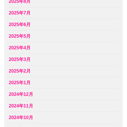
2025年8月
2025年7月
2025年6月
2025年5月
2025年4月
2025年3月
2025年2月
2025年1月
2024年12月
2024年11月
2024年10月