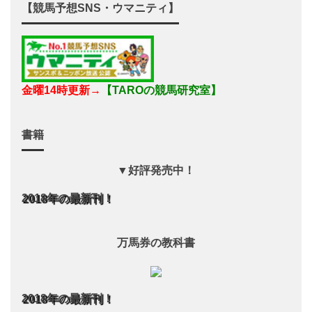
【競馬予想SNS・ウマニティ】
金曜14時更新→
【TAROの競馬研究室】
書籍
▼好評発売中！
2018年の最新刊！
万馬券の教科書
2018年の最新刊！