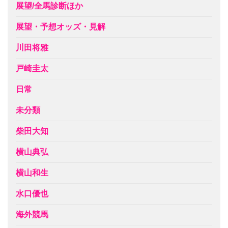
展望/全馬診断ほか
展望・予想オッズ・見解
川田将雅
戸崎圭太
日常
未分類
柴田大知
横山典弘
横山和生
水口優也
海外競馬