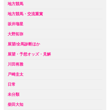
地方競馬
地方競馬・交流重賞
坂井瑠星
大野拓弥
展望/全馬診断ほか
展望・予想オッズ・見解
川田将雅
戸崎圭太
日常
未分類
柴田大知