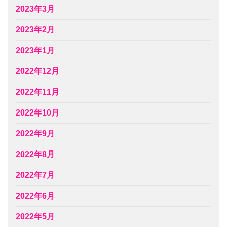
2023年3月
2023年2月
2023年1月
2022年12月
2022年11月
2022年10月
2022年9月
2022年8月
2022年7月
2022年6月
2022年5月