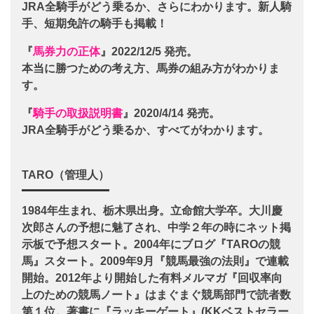
JRA全騎手がどう乗るか、さらにわかります。新人騎
手、短期免許の騎手も掲載！
『
馬券力の正体
』2022/12/5 発売。
本当に勝つための考え方、馬券の組み方がわかりま
す。
『
騎手の取扱説明書
』2020/4/14 発売。
JRA全騎手がどう乗るか、すべてがわかります。
TARO（管理人）
1984年生まれ、栃木県出身。立命館大学卒。大川慶
次郎さんの予想に魅了され、中学２年の時にネット掲
示板で予想スタート。2004年にブログ『TAROの競
馬』スタート。2009年9月『競馬最強の法則』で連載
開始。2012年より開始した有料メルマガ『回収率向
上のための競馬ノート』はまぐまぐ競馬部門で読者数
第１位。著書に『ラッキーゲート』(KKベストセラー