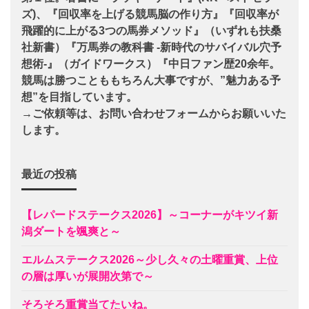
ズ)、『回収率を上げる競馬脳の作り方』『回収率が
飛躍的に上がる3つの馬券メソッド』（いずれも扶桑
社新書）『万馬券の教科書 -新時代のサバイバル穴予
想術-』（ガイドワークス）『中日ファン歴20余年。
競馬は勝つことももちろん大事ですが、”魅力ある予
想”を目指しています。
→ご依頼等は、お問い合わせフォームからお願いいた
します。
最近の投稿
【レパードステークス2026】～コーナーがキツイ新
潟ダートを颯爽と～
エルムステークス2026～少し久々の土曜重賞、上位
の層は厚いが展開次第で～
そろそろ重賞当てたいね。