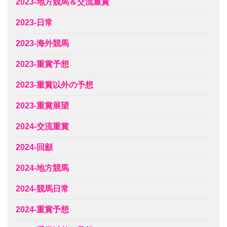
2023-地方競馬＆交流重賞
2023-日常
2023-海外競馬
2023-重賞予想
2023-重賞以外の予想
2023-重賞展望
2024-交流重賞
2024-回顧
2024-地方競馬
2024-競馬日常
2024-重賞予想