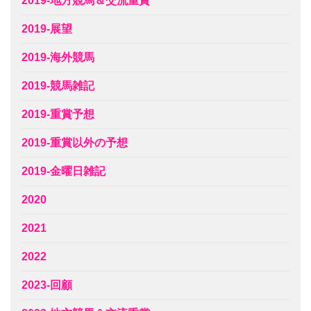
2019-地方競馬＆交流重賞
2019-展望
2019-海外競馬
2019-競馬雑記
2019-重賞予想
2019-重賞以外の予想
2019-金曜日雑記
2020
2021
2022
2023-回顧