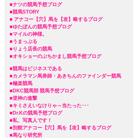
■ナツの競馬予想ブログ
■競馬STORY
■ アナコー【穴】馬を【攻】略するブログ
■ゆたぽんの競馬予想ブログ
■マイルの神様。
■うまっぷる
■りょう店長の競馬
■オキショーのぶちかまし競馬予想ブログ
■競馬はビジネスである
■カメラマン馬券師・あきちんのファインダー競馬
■極楽競馬
■DKC競馬部 競馬予想ブログ
■逆神の進撃
■キミさえいなけりゃ～当たった･･･
■Dr.Kの競馬予想ブログ
■私、写真人です！
■別館アナコー【穴】馬を【攻】略するブログ
■馬なり研究所