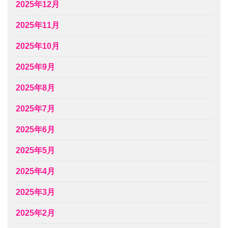
2025年12月
2025年11月
2025年10月
2025年9月
2025年8月
2025年7月
2025年6月
2025年5月
2025年4月
2025年3月
2025年2月