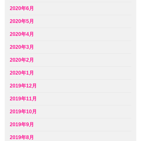
2020年6月
2020年5月
2020年4月
2020年3月
2020年2月
2020年1月
2019年12月
2019年11月
2019年10月
2019年9月
2019年8月