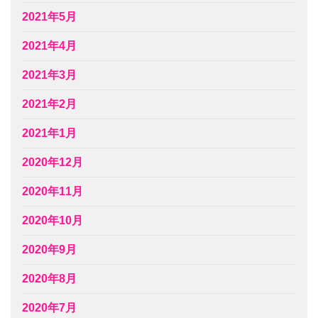
2021年5月
2021年4月
2021年3月
2021年2月
2021年1月
2020年12月
2020年11月
2020年10月
2020年9月
2020年8月
2020年7月