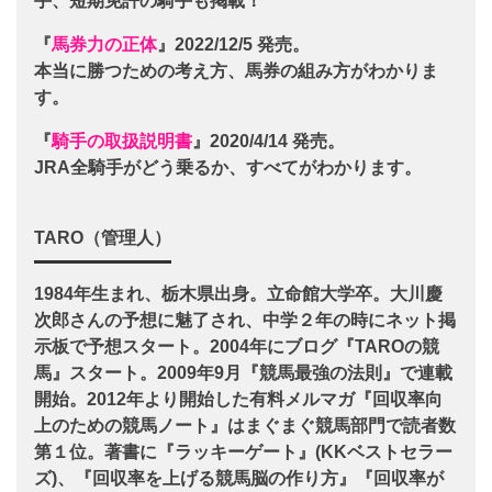
手、短期免許の騎手も掲載！
『
馬券力の正体
』2022/12/5 発売。
本当に勝つための考え方、馬券の組み方がわかりま
す。
『
騎手の取扱説明書
』2020/4/14 発売。
JRA全騎手がどう乗るか、すべてがわかります。
TARO（管理人）
1984年生まれ、栃木県出身。立命館大学卒。大川慶
次郎さんの予想に魅了され、中学２年の時にネット掲
示板で予想スタート。2004年にブログ『TAROの競
馬』スタート。2009年9月『競馬最強の法則』で連載
開始。2012年より開始した有料メルマガ『回収率向
上のための競馬ノート』はまぐまぐ競馬部門で読者数
第１位。著書に『ラッキーゲート』(KKベストセラー
ズ)、『回収率を上げる競馬脳の作り方』『回収率が