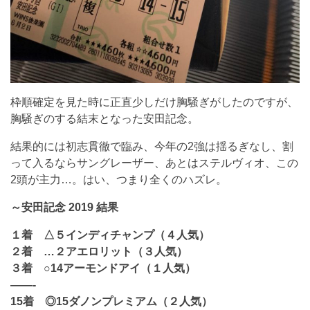
枠順確定を見た時に正直少しだけ胸騒ぎがしたのですが、
胸騒ぎのする結末となった安田記念。
結果的には初志貫徹で臨み、今年の2強は揺るぎなし、割
って入るならサングレーザー、あとはステルヴィオ、この
2頭が主力…。はい、つまり全くのハズレ。
～安田記念 2019 結果
１着 △５インディチャンプ（４人気）
２着 …２アエロリット（３人気）
３着 ○14アーモンドアイ（１人気）
——-
15着 ◎15ダノンプレミアム（２人気）