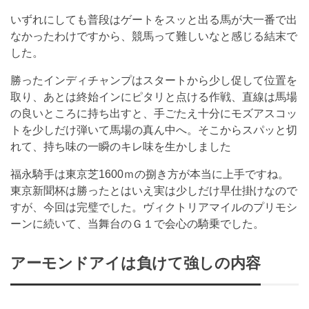
いずれにしても普段はゲートをスッと出る馬が大一番で出
なかったわけですから、競馬って難しいなと感じる結末で
した。
勝ったインディチャンプはスタートから少し促して位置を
取り、あとは終始インにピタリと点ける作戦、直線は馬場
の良いところに持ち出すと、手ごたえ十分にモズアスコッ
トを少しだけ弾いて馬場の真ん中へ。そこからスパッと切
れて、持ち味の一瞬のキレ味を生かしました
福永騎手は東京芝1600ｍの捌き方が本当に上手ですね。
東京新聞杯は勝ったとはいえ実は少しだけ早仕掛けなので
すが、今回は完璧でした。ヴィクトリアマイルのプリモシ
ーンに続いて、当舞台のＧ１で会心の騎乗でした。
アーモンドアイは負けて強しの内容