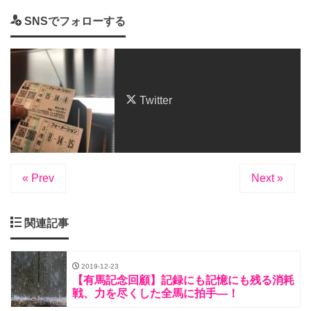
SNSでフォローする
Twitter
« Prev
Next »
関連記事
2019-12-23
【有馬記念回顧】記録にも記憶にも残る消耗
戦、力を尽くした全馬に拍手―！