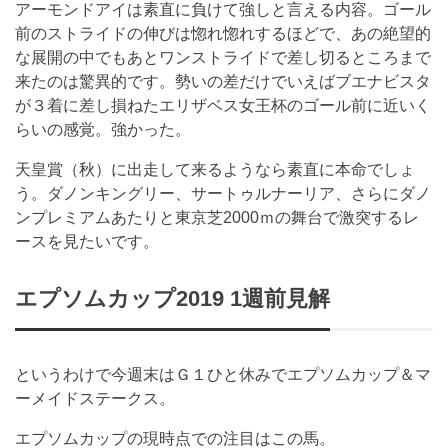
アーモンドアイは素直に負けて強しと言える内容。ゴール
前のストライドの伸びは惚れ惚れするほどで、あの絶望的
な展開の中でもあとワンストライドで差し切るところまで
来たのは驚異的です。勢いの差だけでいえばブエナビスタ
が３着に差し損ねたエリザベス女王杯のゴール前に近いく
らいの感覚。強かった。
天皇賞（秋）に出走して来るようなら素直に本命でしょ
う。ダノンキングリー、サートゥルナーリア、さらにダノ
ンプレミアムあたりと東京芝2000ｍの舞台で激突するレ
ースを見たいです。
エプソムカップ2019 1週前見解
というわけで今週末はＧ１ひと休みでエプソムカップ＆マ
ーメイドステークス。
エプソムカップの現時点での注目はこの馬。