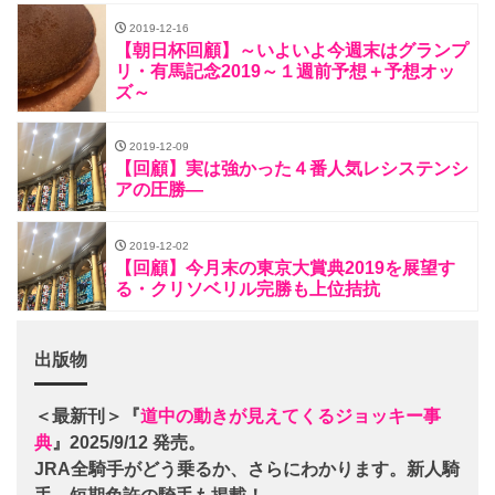
2019-12-16
【朝日杯回顧】～いよいよ今週末はグランプ
リ・有馬記念2019～１週前予想＋予想オッ
ズ～
2019-12-09
【回顧】実は強かった４番人気レシステンシ
アの圧勝―
2019-12-02
【回顧】今月末の東京大賞典2019を展望す
る・クリソベリル完勝も上位拮抗
出版物
＜最新刊＞『
道中の動きが見えてくるジョッキー事
典
』2025/9/12 発売。
JRA全騎手がどう乗るか、さらにわかります。新人騎