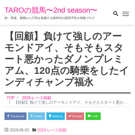
TAROの競馬〜2nd season〜
Me
枠、馬場、展開から穴馬を発掘する新時代の競馬予想＆情報ブログ
【回顧】負けて強しのアー
モンドアイ、そもそもスタ
ート悪かったダノンプレミ
アム、120点の騎乗をしたイ
ンディチャンプ福永
TOP
2019-レース回顧
【回顧】負けて強しのアーモンドアイ、そもそもスタート悪かったダノンプレミアム、120点の騎乗をしたインディチャンプ福永
Facebook
Twitter
Hatena
Pocket
LINE
2019-06-03
2019-レース回顧