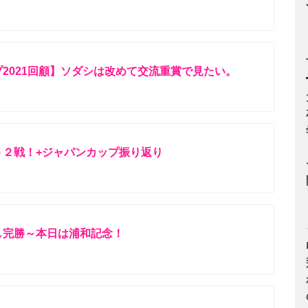
2021回顧】ソダシは改めて交流重賞で見たい。
ト２戦！+ジャパンカップ振り返り
し完勝～本日は浦和記念！