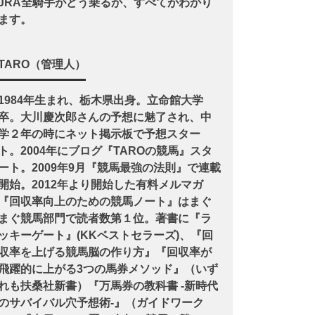
JRA全騎手がどう乗るか、すべてがわかり
ます。
TARO（管理人）
1984年生まれ、栃木県出身。立命館大学
卒。大川慶次郎さんの予想に魅了され、中
学２年の時にネット掲示板で予想スター
ト。2004年にブログ『TAROの競馬』スタ
ート。2009年9月『競馬最強の法則』で連載
開始。2012年より開始した有料メルマガ
『回収率向上のための競馬ノート』はまぐ
まぐ競馬部門で読者数第１位。著書に『ラ
ッキーゲート』(KKベストセラーズ)、『回
収率を上げる競馬脳の作り方』『回収率が
飛躍的に上がる3つの馬券メソッド』（いず
れも扶桑社新書）『万馬券の教科書 -新時代
のサバイバル穴予想術-』（ガイドワーク