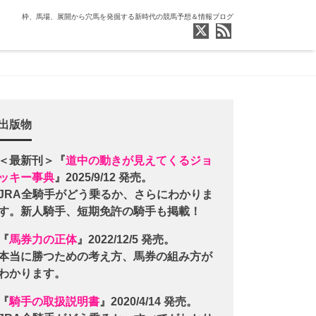
枠、馬場、展開から穴馬を発掘する新時代の競馬予想＆情報ブログ
出版物
＜最新刊＞『
道中の動きが見えてくるジョ
ッキー事典
』2025/9/12 発売。
JRA全騎手がどう乗るか、さらにわかりま
す。新人騎手、短期免許の騎手も掲載！
『
馬券力の正体
』2022/12/5 発売。
本当に勝つための考え方、馬券の組み方が
わかります。
『
騎手の取扱説明書
』2020/4/14 発売。