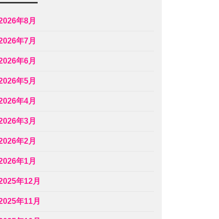
2026年8月
2026年7月
2026年6月
2026年5月
2026年4月
2026年3月
2026年2月
2026年1月
2025年12月
2025年11月