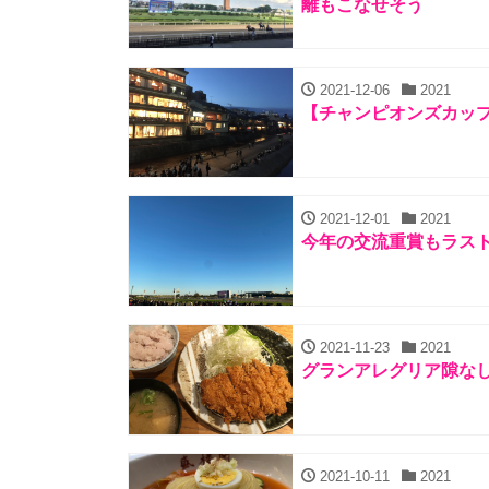
離もこなせそう
2021-12-06
2021
【チャンピオンズカップ
2021-12-01
2021
今年の交流重賞もラス
2021-11-23
2021
グランアレグリア隙な
2021-10-11
2021