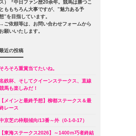
ス）『中日ファン歴20余年。競馬は勝つこ
とももちろん大事ですが、”魅力ある予
想”を目指しています。
→ご依頼等は、お問い合わせフォームから
お願いいたします。
最近の投稿
そろそろ重賞当てたいね。
名鉄杯、そしてクイーンステークス、直線
競馬も楽しみだ！
【メインと最終予想】柳都ステークス＆最
終レース
中京芝の枠順傾向/13番～外（0-1-0-17）
【東海ステークス2026】～1400ｍ巧者終結